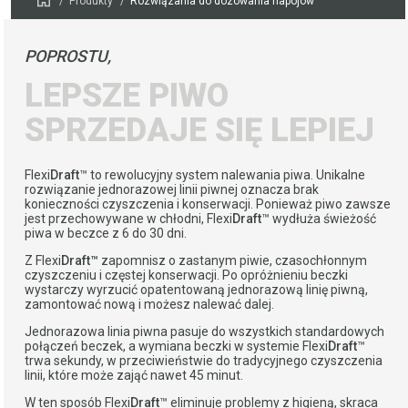
Produkty
Rozwiązania do dozowania napojów
POPROSTU,
LEPSZE PIWO
SPRZEDAJE SIĘ LEPIEJ
Flexi
Draft
™ to rewolucyjny system nalewania piwa. Unikalne
rozwiązanie jednorazowej linii piwnej oznacza brak
konieczności czyszczenia i konserwacji. Ponieważ piwo zawsze
jest przechowywane w chłodni, Flexi
Draft
™ wydłuża świeżość
piwa w beczce z 6 do 30 dni.
Z Flexi
Draft™
zapomnisz o zastanym piwie, czasochłonnym
czyszczeniu i częstej konserwacji. Po opróżnieniu beczki
wystarczy wyrzucić opatentowaną jednorazową linię piwną,
zamontować nową i możesz nalewać dalej.
Jednorazowa linia piwna pasuje do wszystkich standardowych
połączeń beczek, a wymiana beczki w systemie Flexi
Draft
™
trwa sekundy, w przeciwieństwie do tradycyjnego czyszczenia
linii, które może zająć nawet 45 minut.
W ten sposób Flexi
Draft
™ eliminuje problemy z higieną, skraca