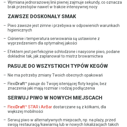
Wymiana jednorazowej linii piwnej zajmuje sekundy, co oznacza
brak przestojów nawet w trakcie intensywnej nocy
ZAWSZE DOSKONAŁY SMAK
Piwo zawsze jest zimne i przebywa w odpowienich warunkach
higienicznych
Ciśnienie i temperatura serwowania są ustawione z
wyprzedzeniem dla optymalnej jakości
Efektem jest perfekcyjnie schłodzone i nasycone piwo, podane
dokładnie tak, jak zaplanował to mistrz browarnictwa
PASUJE DO WSZYSTKICH TYPÓW KEGÓW
Nie ma potrzeby zmiany Twoich obecnych opakowań
Flexi
Draft
™ pasuje do Twojej istenijącej floty kegów, bez
znaczenia jaki mają rozmiar i rodzaj podłączenia
SERWUJ PIWO W NOWYCH MIEJSCACH
Flexi
Draft
™ STAR
i
AirBar
dostarczane są z kółkami, dla
większej mobilności
Serwuj piwo w alternatywnych miejscach, np. na plaży, przed
swoją restauracją/kawiarnią lub w nowych lokalizacjach takich