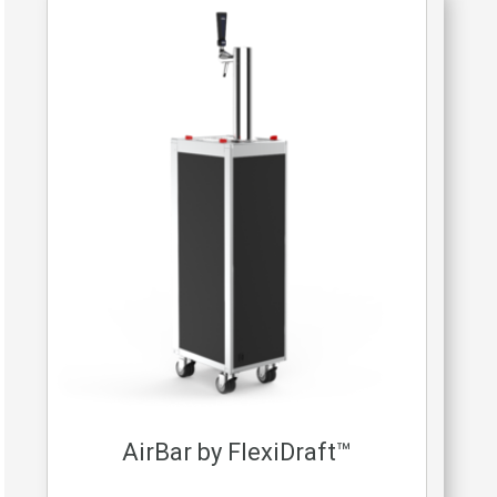
AirBar by FlexiDraft™