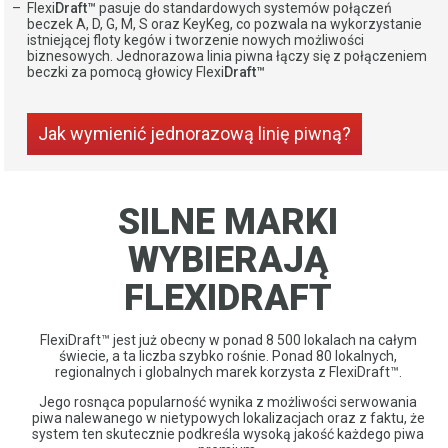
Flexi
Draft™
pasuje do standardowych systemów połączeń
beczek A, D, G, M, S oraz KeyKeg, co pozwala na wykorzystanie
istniejącej floty kegów i tworzenie nowych możliwości
biznesowych. Jednorazowa linia piwna łączy się z połączeniem
beczki za pomocą głowicy Flexi
Draft™
Jak wymienić jednorazową linię piwną?
SILNE MARKI
WYBIERAJĄ
FLEXIDRAFT​​​​​​​​​​​​​​
FlexiDraft™ jest już obecny w ponad 8 500 lokalach na całym
świecie, a ta liczba szybko rośnie. Ponad 80 lokalnych,
regionalnych i globalnych marek korzysta z FlexiDraft™.
Jego rosnąca popularność wynika z możliwości serwowania
piwa nalewanego w nietypowych lokalizacjach oraz z faktu, że
system ten skutecznie podkreśla wysoką jakość każdego piwa