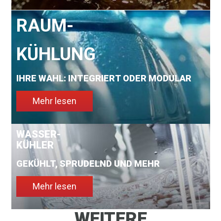
RAUM-
KÜHLUNG
IHRE WAHL: INTEGRIERT ODER MODULAR
Mehr lesen
WASSER-
KÜHLER
GEKÜHLT, SPRUDELND UND MEHR
Mehr lesen
WEITERE